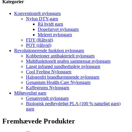
Kategorier
Konventionelt nylongarn
Nylon DTY-garn
Rå hvidt garn
Dopefarvet nylongarn
Meleret nylongarn
FDY (Råhvid)
POY (råhvid)
Revolutionerende funktion nylongarn
Kobberioner antibakterielt nylongarn
Multifunktionelt grafen sammensat nylongarn
Langt infrarød sundhedspleje nylongarn
Cool Feeling Nylongarn
Halogenfri brandhæmmende nylongarn
Genanium Health-Care Nylongarn
Kaffegrums Nylongarn
Miljøvenligt garn
Genanvendt nylongarn
Biologisk nedbrydeligt PLA (100 % naturligt garn)
garn
Fremhævede Produkter