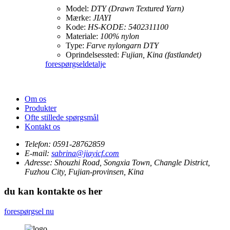
Model:
DTY (Drawn Textured Yarn)
Mærke:
JIAYI
Kode:
HS-KODE: 5402311100
Materiale:
100% nylon
Type:
Farve nylongarn DTY
Oprindelsessted:
Fujian, Kina (fastlandet)
forespørgsel
detalje
Om os
Produkter
Ofte stillede spørgsmål
Kontakt os
Telefon:
0591-28762859
E-mail:
sabrina@jiayicf.com
Adresse:
Shouzhi Road, Songxia Town, Changle District,
Fuzhou City, Fujian-provinsen, Kina
du kan kontakte os her
forespørgsel nu