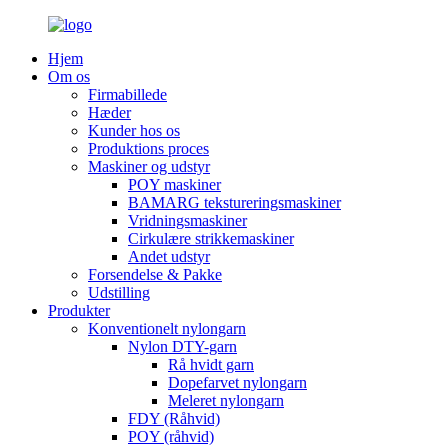
Hjem
Om os
Firmabillede
Hæder
Kunder hos os
Produktions proces
Maskiner og udstyr
POY maskiner
BAMARG tekstureringsmaskiner
Vridningsmaskiner
Cirkulære strikkemaskiner
Andet udstyr
Forsendelse & Pakke
Udstilling
Produkter
Konventionelt nylongarn
Nylon DTY-garn
Rå hvidt garn
Dopefarvet nylongarn
Meleret nylongarn
FDY (Råhvid)
POY (råhvid)