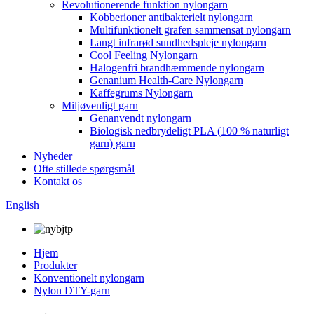
Revolutionerende funktion nylongarn
Kobberioner antibakterielt nylongarn
Multifunktionelt grafen sammensat nylongarn
Langt infrarød sundhedspleje nylongarn
Cool Feeling Nylongarn
Halogenfri brandhæmmende nylongarn
Genanium Health-Care Nylongarn
Kaffegrums Nylongarn
Miljøvenligt garn
Genanvendt nylongarn
Biologisk nedbrydeligt PLA (100 % naturligt
garn) garn
Nyheder
Ofte stillede spørgsmål
Kontakt os
English
Hjem
Produkter
Konventionelt nylongarn
Nylon DTY-garn