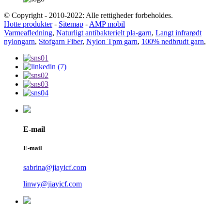
© Copyright - 2010-2022: Alle rettigheder forbeholdes.
Hotte produkter
-
Sitemap
-
AMP mobil
Varmeafledning
,
Naturligt antibakterielt pla-garn
,
Langt infrarødt
nylongarn
,
Stofgarn Fiber
,
Nylon Tpm garn
,
100% nedbrudt garn
,
E-mail
E-mail
sabrina@jiayicf.com
linwy@jiayicf.com