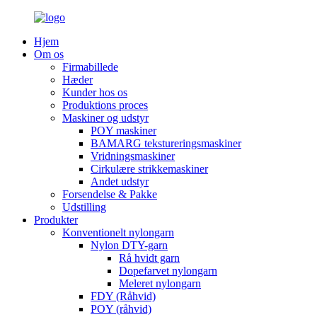
Hjem
Om os
Firmabillede
Hæder
Kunder hos os
Produktions proces
Maskiner og udstyr
POY maskiner
BAMARG tekstureringsmaskiner
Vridningsmaskiner
Cirkulære strikkemaskiner
Andet udstyr
Forsendelse & Pakke
Udstilling
Produkter
Konventionelt nylongarn
Nylon DTY-garn
Rå hvidt garn
Dopefarvet nylongarn
Meleret nylongarn
FDY (Råhvid)
POY (råhvid)