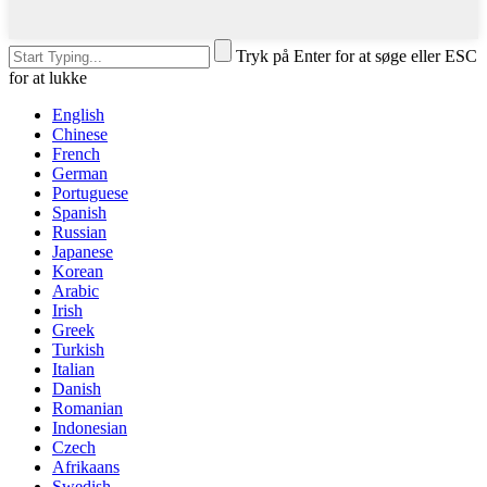
Tryk på Enter for at søge eller ESC
for at lukke
English
Chinese
French
German
Portuguese
Spanish
Russian
Japanese
Korean
Arabic
Irish
Greek
Turkish
Italian
Danish
Romanian
Indonesian
Czech
Afrikaans
Swedish