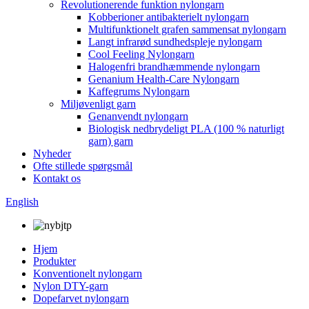
Revolutionerende funktion nylongarn
Kobberioner antibakterielt nylongarn
Multifunktionelt grafen sammensat nylongarn
Langt infrarød sundhedspleje nylongarn
Cool Feeling Nylongarn
Halogenfri brandhæmmende nylongarn
Genanium Health-Care Nylongarn
Kaffegrums Nylongarn
Miljøvenligt garn
Genanvendt nylongarn
Biologisk nedbrydeligt PLA (100 % naturligt
garn) garn
Nyheder
Ofte stillede spørgsmål
Kontakt os
English
Hjem
Produkter
Konventionelt nylongarn
Nylon DTY-garn
Dopefarvet nylongarn