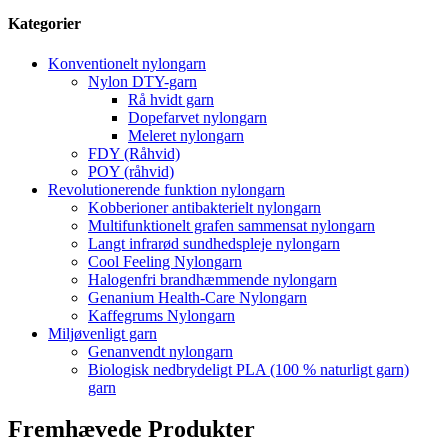
Kategorier
Konventionelt nylongarn
Nylon DTY-garn
Rå hvidt garn
Dopefarvet nylongarn
Meleret nylongarn
FDY (Råhvid)
POY (råhvid)
Revolutionerende funktion nylongarn
Kobberioner antibakterielt nylongarn
Multifunktionelt grafen sammensat nylongarn
Langt infrarød sundhedspleje nylongarn
Cool Feeling Nylongarn
Halogenfri brandhæmmende nylongarn
Genanium Health-Care Nylongarn
Kaffegrums Nylongarn
Miljøvenligt garn
Genanvendt nylongarn
Biologisk nedbrydeligt PLA (100 % naturligt garn)
garn
Fremhævede Produkter