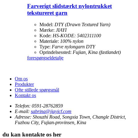
Farverigt slidstærkt nylontrukket
tekstureret garn
Model:
DTY (Drawn Textured Yarn)
Mærke:
JIAYI
Kode:
HS-KODE: 5402311100
Materiale:
100% nylon
Type:
Farve nylongarn DTY
Oprindelsessted:
Fujian, Kina (fastlandet)
forespørgsel
detalje
Om os
Produkter
Ofte stillede spørgsmål
Kontakt os
Telefon:
0591-28762859
E-mail:
sabrina@jiayicf.com
Adresse:
Shouzhi Road, Songxia Town, Changle District,
Fuzhou City, Fujian-provinsen, Kina
du kan kontakte os her