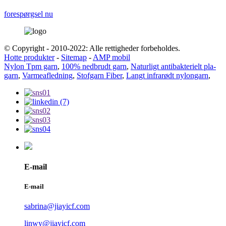
forespørgsel nu
© Copyright - 2010-2022: Alle rettigheder forbeholdes.
Hotte produkter
-
Sitemap
-
AMP mobil
Nylon Tpm garn
,
100% nedbrudt garn
,
Naturligt antibakterielt pla-
garn
,
Varmeafledning
,
Stofgarn Fiber
,
Langt infrarødt nylongarn
,
E-mail
E-mail
sabrina@jiayicf.com
linwy@jiayicf.com